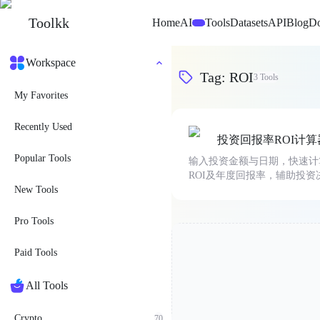
Toolkk
Home
AI
Tools
Datasets
API
Blog
D
Beta
Workspace
Tag
:
ROI
3
Tools
My Favorites
Recently Used
投资回报率ROI计算
Popular Tools
输入投资金额与日期，快速计
ROI及年度回报率，辅助投资
New Tools
Pro Tools
Paid Tools
All Tools
Crypto
70