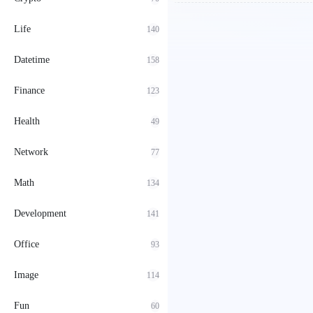
Life
140
Datetime
158
Finance
123
Health
49
Network
77
Math
134
Development
141
Office
93
Image
114
Fun
60