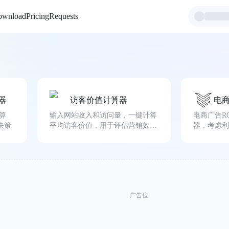
ownload
Pricing
Requests
器
访客价值计算器
电商
算
输入网站收入和访问量，一键计算
电商广告RO
决策
平均访客价值，用于评估营销效果
器，考虑利
和ROI。
本，快速判
广告位