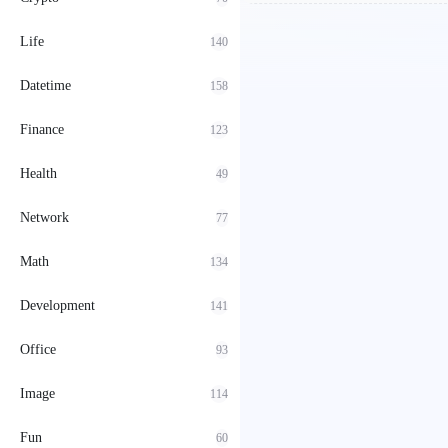
Life
140
Datetime
158
Finance
123
Health
49
Network
77
Math
134
Development
141
Office
93
Image
114
Fun
60