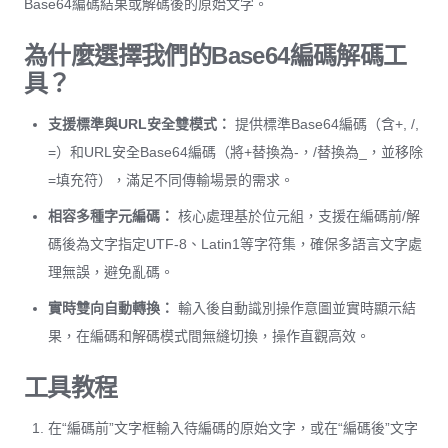
Base64編碼結果或解碼後的原始文字。
為什麼選擇我們的Base64編碼解碼工
具？
支援標準與URL安全雙模式：
提供標準Base64編碼（含+, /,
=）和URL安全Base64編碼（將+替換為-，/替換為_，並移除
=填充符），滿足不同傳輸場景的需求。
相容多種字元編碼：
核心處理基於位元組，支援在編碼前/解
碼後為文字指定UTF-8、Latin1等字符集，確保多語言文字處
理無誤，避免亂碼。
實時雙向自動轉換：
輸入後自動識別操作意圖並實時顯示結
果，在編碼和解碼模式間無縫切換，操作直觀高效。
工具教程
在“編碼前”文字框輸入待編碼的原始文字，或在“編碼後”文字