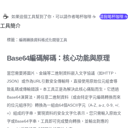
☕
如果這個工具幫到了你，可以請作者喝杯咖啡 ☕
請我喝杯咖啡 ☕
工具簡介
標籤：
編碼轉換
資料格式化
開發工具
Base64編碼解碼：核心功能與原理
當您需要將圖片、金鑰等二進制資料嵌入文字協議（如HTTP、
JSON）或作為URL引數安全傳輸時，直接使用原始位元組會導
致亂碼或傳輸錯誤。本工具正是為解決此核心痛點而生，它透過
Base64演算法，將任意二進制資料（或由特定字元編碼轉換而來
的位元組序列）轉換為一組由64個ASCII字元（A-Z, a-z, 0-9, +/,
=）組成的字串，實現資料的安全文字化表示。您只需輸入原始文
字或Base64字串，工具即可完成雙向轉換，並輸出對應的