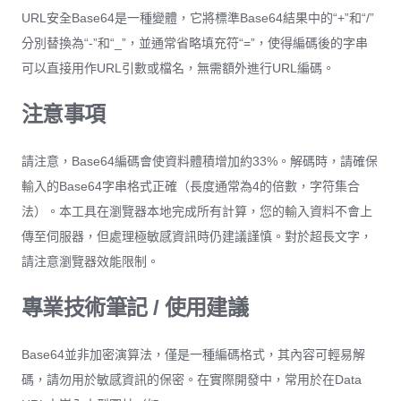
URL安全Base64是一種變體，它將標準Base64結果中的“+”和“/”
分別替換為“-”和“_”，並通常省略填充符“=”，使得編碼後的字串
可以直接用作URL引數或檔名，無需額外進行URL編碼。
注意事項
請注意，Base64編碼會使資料體積增加約33%。解碼時，請確保
輸入的Base64字串格式正確（長度通常為4的倍數，字符集合
法）。本工具在瀏覽器本地完成所有計算，您的輸入資料不會上
傳至伺服器，但處理極敏感資訊時仍建議謹慎。對於超長文字，
請注意瀏覽器效能限制。
專業技術筆記 / 使用建議
Base64並非加密演算法，僅是一種編碼格式，其內容可輕易解
碼，請勿用於敏感資訊的保密。在實際開發中，常用於在Data