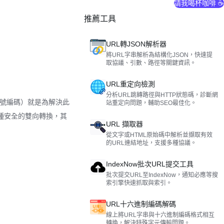
請我喝杯咖啡 ☕
推薦工具
URL轉JSON解析器
將URL字串解析為結構化JSON，快速提
取協議、引數、路徑等關鍵資訊。
URL重定向檢測
分析URL跳轉路徑與HTTP狀態碼，診斷網
分號編碼）就是為解決此
站重定向問題，輔助SEO最佳化。
種安全的雙向轉換，其
URL 擷取器
從文字或HTML原始碼中解析並擷取有效
的URL連結地址，支援多種協議。
IndexNow批次URL提交工具
批次提交URL至IndexNow，通知必應等搜
索引擎快速抓取與索引。
URL十六進制編碼解碼
線上將URL字串與十六進制編碼格式相互
轉換，解決特殊字元傳輸問題。