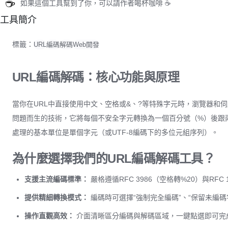
☕
如果這個工具幫到了你，可以請作者喝杯咖啡 ☕
工具簡介
標籤：
URL
編碼
解碼
Web開發
URL編碼解碼：核心功能與原理
當你在URL中直接使用中文、空格或&、?等特殊字元時，瀏覽器和
問題而生的技術，它將每個不安全字元轉換為一個百分號（%）後跟
處理的基本單位是單個字元（或UTF-8編碼下的多位元組序列）。
為什麼選擇我們的URL編碼解碼工具？
支援主流編碼標準：
嚴格遵循RFC 3986（空格轉%20）與RF
提供精細轉換模式：
編碼時可選擇“強制完全編碼”、“保留未編碼
操作直觀高效：
介面清晰區分編碼與解碼區域，一鍵點選即可完