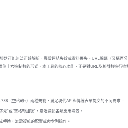
伺服器可能無法正確解析，導致連結失效或資料丟失。URL編碼（又稱百
兩位十六進制數的形式。本工具的核心功能，正是對URL及其引數進行這
C 1738（空格轉+）兩種規範，滿足現代API與傳統表單提交的不同需求。
字元”或“空格轉加號”，靈活適配各類應用場景。
成轉換，無需複雜的配置或命令列操作。