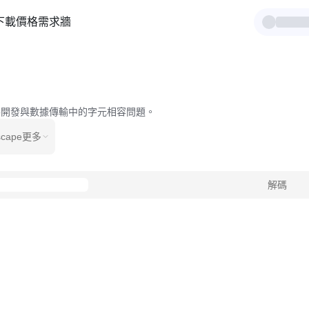
下載
價格
需求牆
b開發與數據傳輸中的字元相容問題。
scape
更多
解碼