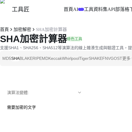
工具匠
首頁
AI
工具
資料集
API
部落格
實驗
首頁
加密解密
SHA加密計算器
SHA加密計算器
綠色工具
支援SHA1、SHA256、SHA512等演算法的線上雜湊生成與驗證工具
MD5
SHA
BLAKE
RIPEMD
Keccak
Whirlpool
Tiger
SHAKE
FNV
GOST
更多
演算法變體
:
需要加密的文字