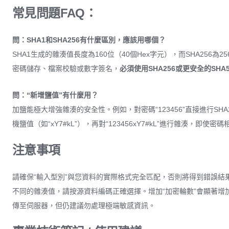
常見問題FAQ：
問：SHA1和SHA256有什麼區別，應該用哪個？
SHA1生成的雜湊值長度為160位（40個Hex字元），而SHA256
密碼儲存、檔案校驗或數字簽名，
必須使用SHA256或更安全的SHA5
問：“新增鹽值”有什麼用？
加鹽能極大增強雜湊的安全性。例如，對密碼“123456”直接進行
機鹽值（如“xY7#kL”），再對“123456xY7#kL”進行雜湊
注意事項
請確保“輸入型別”與您資料的實際格式完全匹配，否則將得到錯誤結果。
不同的雜湊值，請按源資料編碼正確選擇。增加“加密輪數”會顯著
傳至伺服器，但仍建議勿處理極端敏感資訊。