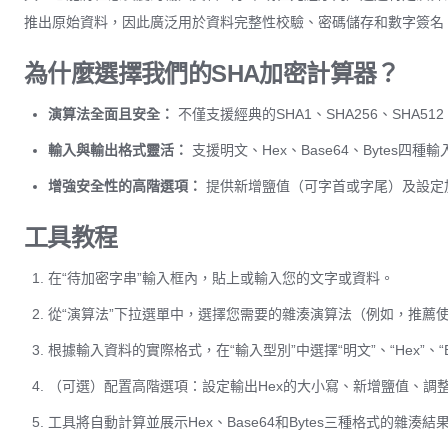
推出原始資料，因此廣泛用於資料完整性校驗、密碼儲存和數字簽名
為什麼選擇我們的SHA加密計算器？
演算法全面且安全：
不僅支援經典的SHA1、SHA256、SHA512
輸入與輸出格式靈活：
支援明文、Hex、Base64、Bytes四
增強安全性的高階選項：
提供新增鹽值（可字首或字尾）及設定加
工具教程
在“待加密字串”輸入框內，貼上或輸入您的文字或資料。
從“演算法”下拉選單中，選擇您需要的雜湊演算法（例如，推薦使用
根據輸入資料的實際格式，在“輸入型別”中選擇“明文”、“Hex”、“Base
（可選）配置高階選項：設定輸出Hex的大小寫、新增鹽值、調
工具將自動計算並展示Hex、Base64和Bytes三種格式的雜湊結