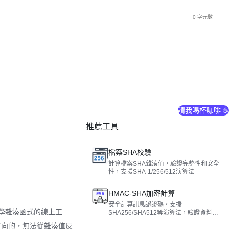
0 字元數
請我喝杯咖啡 ☕
推薦工具
檔案SHA校驗
計算檔案SHA雜湊值，驗證完整性和安全
性，支援SHA-1/256/512演算法
HMAC-SHA加密計算
安全計算訊息認證碼，支援
學雜湊函式的線上工
SHA256/SHA512等演算法，驗證資料完
整性與傳送方身份
單向的，無法從雜湊值反