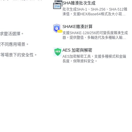
SHA雜湊批次生成
批次生成SHA-1、SHA-256、SHA-512雜
湊值，支援HEX/Base64格式及大小寫轉
換，適用於資料校驗與簽名。
SHAKE雜湊計算
支援SHAKE-128/256的可變長度雜湊生成
全需求靈活選擇。
器，提供鹽值、多輪迭代及多種輸入輸出
格式。
適配不同應用場景。
AES 加密與解密
存等場景下的安全性。
AES加密解密工具，支援多種模式和金鑰
長度，保障資料安全。