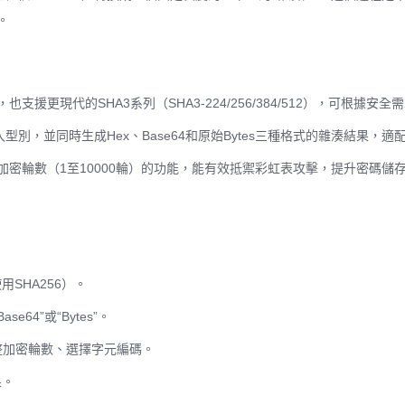
。
，也支援更現代的SHA3系列（SHA3-224/256/384/512），可根據安
種輸入型別，並同時生成Hex、Base64和原始Bytes三種格式的雜湊結果，
密輪數（1至10000輪）的功能，能有效抵禦彩虹表攻擊，提升密碼儲
SHA256）。
64”或“Bytes”。
整加密輪數、選擇字元編碼。
果。