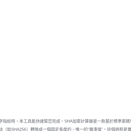
字指紋時，本工具能快速幫您完成。SHA加密計算器是一款基於標準密碼
（如SHA256）轉換成一個固定長度的、唯一的“雜湊值”。這個過程是