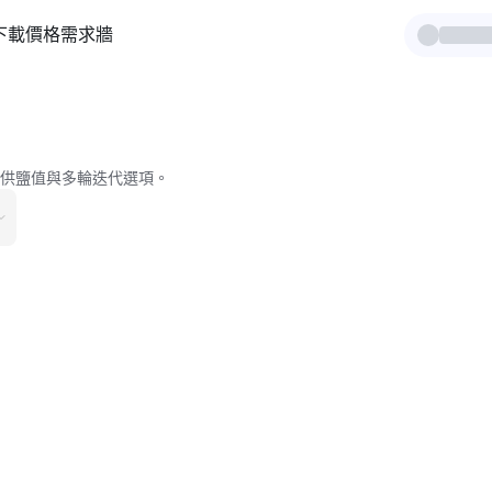
下載
價格
需求牆
，提供鹽值與多輪迭代選項。