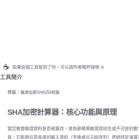
☕
如果這個工具幫到了你，可以請作者喝杯咖啡 ☕
工具簡介
標籤：
雜湊
加密
SHA256
校驗
SHA加密計算器：核心功能與原理
當您需要驗證資料是否被篡改，或為密碼等敏感資訊生成不可逆的數
具，它能將任意長度的輸入資料（字串或位元組序列）透過特定演算法