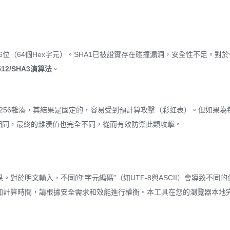
為256位（64個Hex字元）。SHA1已被證實存在碰撞漏洞，安全性不足。
12/SHA3演算法
。
SHA256雜湊，其結果是固定的，容易受到預計算攻擊（彩虹表）。但如果
，即使密碼相同，最終的雜湊值也完全不同，從而有效防禦此類攻擊。
對於明文輸入，不同的“字元編碼”（如UTF-8與ASCII）會導致不同
增加計算時間，請根據安全需求和效能進行權衡。本工具在您的瀏覽器本地