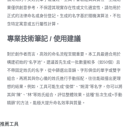
果僅供創意參考，不保證其現實存在性或文化適宜性，請勿用於
正式的法律命名或身份登記。生成的名字基於隨機演算法，不包
含特定寓意或五行屬性計算。
專業技術筆記 / 使用建議
對於創作者而言，高效的命名流程至關重要。本工具最適合用於
構建初始的“名字池”。建議首先生成一批數量較多（如50個）且
不帶固定姓氏的名字，從中篩選出音韻、字形俱佳的單字或雙字
組合，再將其與你心儀的姓氏進行手動搭配，往往能碰撞出更理
想的結果。例如，工具可能生成“俊傑”、“婉清”等名字，你可以將
其與“陳”、“林”等姓氏組合，評估整體效果。這種“批次生成+手動
精篩”的方法，能極大提升命名效率與質量。
推薦工具