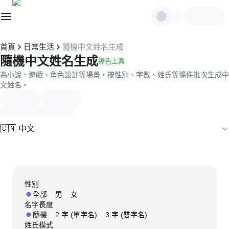
首頁
日常生活
隨機中文姓名生成
隨機中文姓名生成
綠色工具
為小說、遊戲、角色設計等場景，按性別、字數、姓氏等條件批次生成中
文姓名。
🇨🇳 中文
性別
全部
男
女
名字長度
隨機
2 字 (單字名)
3 字 (雙字名)
姓氏模式