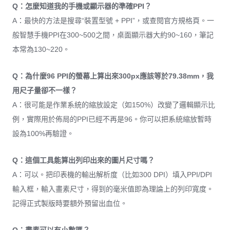
Q：怎麼知道我的手機或顯示器的準確PPI？
A：最快的方法是搜尋“裝置型號 + PPI”，或查閱官方規格頁。一
般智慧手機PPI在300~500之間，桌面顯示器大約90~160，筆記
本常為130~220。
Q：為什麼96 PPI的螢幕上算出來300px應該等於79.38mm，我
用尺子量卻不一樣？
A：很可能是作業系統的縮放設定（如150%）改變了邏輯顯示比
例，實際用於佈局的PPI已經不再是96。你可以把系統縮放暫時
設為100%再驗證。
Q：這個工具能算出列印出來的圖片尺寸嗎？
A：可以。把印表機的輸出解析度（比如300 DPI）填入PPI/DPI
輸入框，輸入畫素尺寸，得到的毫米值即為理論上的列印寬度。
記得正式製版時要額外預留出血位。