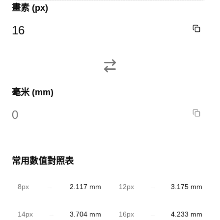
畫素
(px)
毫米 (mm)
常用數值對照表
8
px
→
2.117
mm
12
px
→
3.175
mm
14
px
→
3.704
mm
16
px
→
4.233
mm