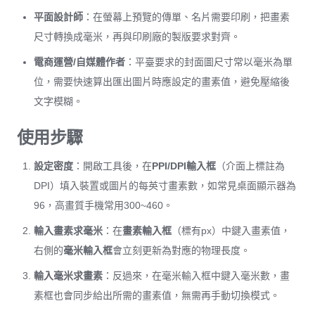
平面設計師
：在螢幕上預覽的傳單、名片需要印刷，把畫素
尺寸轉換成毫米，再與印刷廠的製版要求對齊。
電商運營/自媒體作者
：平臺要求的封面圖尺寸常以毫米為單
位，需要快速算出匯出圖片時應設定的畫素值，避免壓縮後
文字模糊。
使用步驟
設定密度
：開啟工具後，在
PPI/DPI輸入框
（介面上標註為
DPI）填入裝置或圖片的每英寸畫素數，如常見桌面顯示器為
96，高畫質手機常用300~460。
輸入畫素求毫米
：在
畫素輸入框
（標有px）中鍵入畫素值，
右側的
毫米輸入框
會立刻更新為對應的物理長度。
輸入毫米求畫素
：反過來，在毫米輸入框中鍵入毫米數，畫
素框也會同步給出所需的畫素值，無需再手動切換模式。