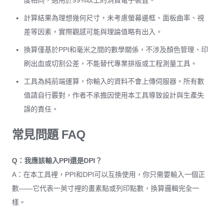
度相同，適用於99%以上的消費電子裝置。
計算結果為理想幾何尺寸，未考慮螢幕邊框、面板曲率、視
差等因素，實際觀感可能與理論值略有出入。
換算僅基於PPI和毫米之間的數學關係，不涉及顏色管理、印
刷出血或切割公差，不能替代專業排版或工程測量工具。
工具為純前端運算，你輸入的資料不會上傳伺服器。所有數
值請自行覈對，作者不承擔因使用本工具導致設計與生產失
誤的責任。
常見問題 FAQ
Q：我應該輸入PPI還是DPI？
A：在本工具裡，PPI和DPI可以互換使用，你只需要輸入一個正
數——它代表一英寸裡的畫素點或列印點數，換算邏輯完全一
樣。