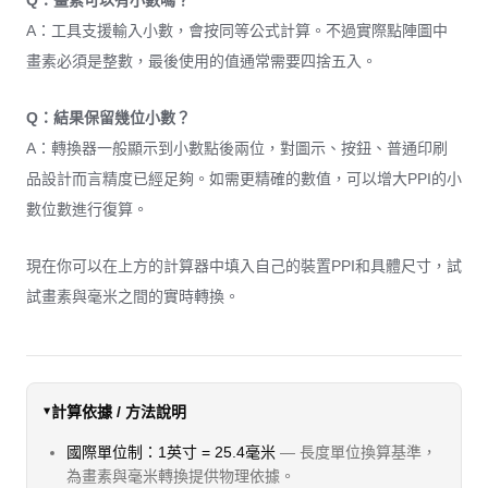
Q：畫素可以有小數嗎？
A：工具支援輸入小數，會按同等公式計算。不過實際點陣圖中
畫素必須是整數，最後使用的值通常需要四捨五入。
Q：結果保留幾位小數？
A：轉換器一般顯示到小數點後兩位，對圖示、按鈕、普通印刷
品設計而言精度已經足夠。如需更精確的數值，可以增大PPI的小
數位數進行復算。
現在你可以在上方的計算器中填入自己的裝置PPI和具體尺寸，試
試畫素與毫米之間的實時轉換。
計算依據 / 方法說明
國際單位制：1英寸 = 25.4毫米
— 長度單位換算基準，
為畫素與毫米轉換提供物理依據。