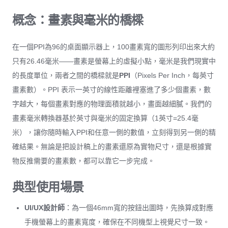
概念：畫素與毫米的橋樑
在一個PPI為96的桌面顯示器上，100畫素寬的圖形列印出來大約
只有26.46毫米——畫素是螢幕上的虛擬小點，毫米是我們現實中
的長度單位，兩者之間的橋樑就是
PPI
（Pixels Per Inch，每英寸
畫素數）。PPI 表示一英寸的線性距離裡塞進了多少個畫素，數
字越大，每個畫素對應的物理面積就越小，畫面越細膩。我們的
畫素毫米轉換器基於英寸與毫米的固定換算（1英寸=25.4毫
米），讓你隨時輸入PPI和任意一側的數值，立刻得到另一側的精
確結果。無論是把設計稿上的畫素還原為實物尺寸，還是根據實
物反推需要的畫素數，都可以靠它一步完成。
典型使用場景
UI/UX設計師
：為一個46mm寬的按鈕出圖時，先換算成對應
手機螢幕上的畫素寬度，確保在不同機型上視覺尺寸一致。