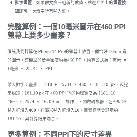
批次重置
：如果需要換一組新的數值，點選介面上的
重置按
鈕
即可一次清空所有輸入框。
完整算例：一個10毫米圖示在460 PPI
螢幕上要多少畫素？
假設我們打算在iPhone 14 Pro的螢幕上放置一個恰好 10mm 寬
的圖示。該機型的螢幕密度約為460 PPI。換算公式為：
畫素 =
(毫米 ÷ 25.4) × PPI
。
帶入數字：
畫素 = (10 ÷ 25.4) × 460 ≈ 181.10 px
。反過
來驗證：181.10 px 在 460 PPI 下的物理寬度為
(181.10 ÷
460) × 25.4 ≈ 10.00 mm
。操作上，開啟轉換器，在PPI/DPI
輸入框填入
460
，在毫米輸入框填入
10
，畫素框就會顯示約
181.10，與計算結果吻合。
更多算例：不同PPI下的尺寸差異