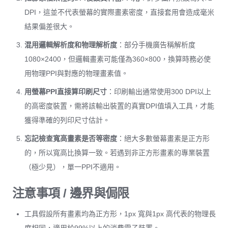
DPI，這並不代表螢幕的實際畫素密度，直接套用會造成毫米
結果偏差很大。
混用邏輯解析度和物理解析度
：部分手機廣告稱解析度
1080×2400，但邏輯畫素可能僅為360×800，換算時務必使
用物理PPI與對應的物理畫素值。
用螢幕PPI直接算印刷尺寸
：印刷輸出通常使用300 DPI以上
的高密度裝置，需將該輸出裝置的真實DPI值填入工具，才能
獲得準確的列印尺寸估計。
忘記檢查寬高畫素是否等密度
：絕大多數螢幕畫素是正方形
的，所以寬高比換算一致。若遇到非正方形畫素的專業裝置
（極少見），單一PPI不適用。
注意事項 / 邊界與侷限
工具假設所有畫素均為正方形，1px 寬與1px 高代表的物理長