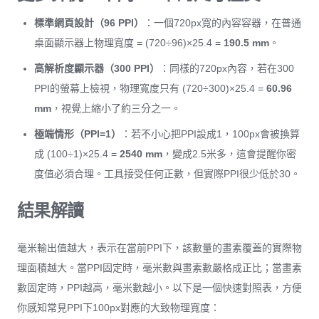
標準網頁設計（96 PPI）
：一個720px寬的內容容器，在普通
桌面顯示器上物理寬度 = (720÷96)×25.4 =
190.5 mm
。
高解析度顯示器（300 PPI）
：同樣的720px內容，若在300
PPI的螢幕上檢視，物理寬度只有 (720÷300)×25.4 =
60.96
mm
，視覺上縮小了約三分之一。
極端情形（PPI=1）
：若不小心把PPI設成1，100px會被換算
成 (100÷1)×25.4 =
2540 mm
，變成2.5米多，這會提醒你密
度值必須合理。工具接受任何正數，但實際PPI很少低於30。
結果解讀
毫米輸出值越大，表示在當前PPI下，該數量的畫素覆蓋的實際物
理面積越大。當PPI固定時，毫米數與畫素數嚴格成正比；當畫素
數固定時，PPI越高，毫米數越小。以下是一個快速對照表，方便
你感知常見PPI下100px對應的大致物理寬度：