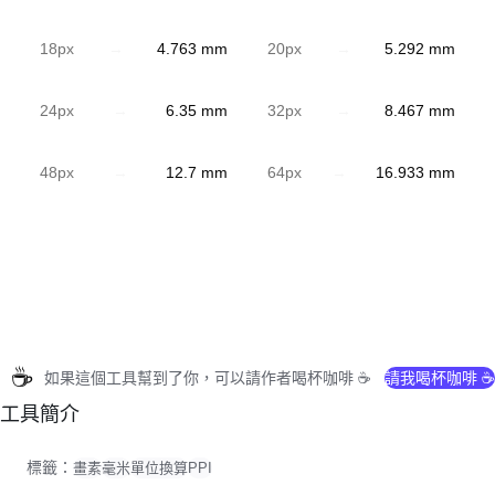
18
px
→
4.763
mm
20
px
→
5.292
mm
24
px
→
6.35
mm
32
px
→
8.467
mm
48
px
→
12.7
mm
64
px
→
16.933
mm
☕
如果這個工具幫到了你，可以請作者喝杯咖啡 ☕
請我喝杯咖啡 ☕
工具簡介
標籤：
畫素
毫米
單位換算
PPI