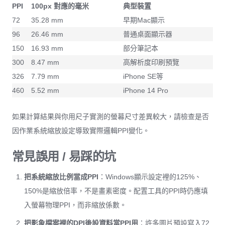
PPI
100px 對應的毫米
典型裝置
72
35.28 mm
早期Mac顯示
96
26.46 mm
普通桌面顯示器
150
16.93 mm
部分筆記本
300
8.47 mm
高解析度印刷預覽
326
7.79 mm
iPhone SE等
460
5.52 mm
iPhone 14 Pro
如果計算結果與你用尺子實測的螢幕尺寸差異較大，請檢查是否
因作業系統縮放設定導致實際邏輯PPI變化。
常見誤用 / 易踩的坑
把系統縮放比例當成PPI
：Windows顯示設定裡的125%、
150%是縮放倍率，不是畫素密度。配置工具的PPI時仍應填
入螢幕物理PPI，而非縮放係數。
把影象檔案裡的DPI後設資料當PPI用
：許多圖片預設寫入72