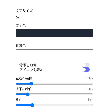
文字サイズ
文字色
背景色
背景を透過
アイコンを表示
左右の余白
18
px
上下の余白
10
px
角丸
8
px