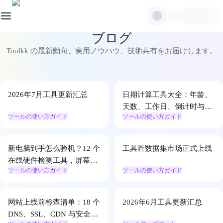
ブログ
Toolkk の最新動向、実用ノウハウ、技術共有をお届けします。
2026年7月工具更新汇总
日期计算工具大全：年龄、
天数、工作日、倒计时与保
ツールの使い方ガイド
ツールの使い方ガイド
质期一次算清
新电脑到手怎么验机？12 个
工具匠数据集市场正式上线
在线硬件检测工具，屏幕、
ツールの使い方ガイド
ツールの使い方ガイド
键盘、摄像头一次查完
网站上线前检查清单：18 个
2026年6月工具更新汇总
DNS、SSL、CDN 与安全检