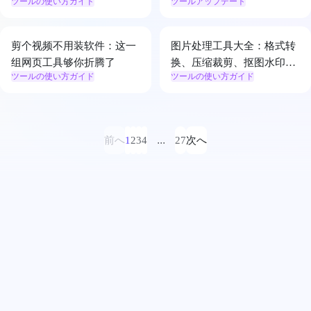
ツールの使い方ガイド
ツールアップデート
测工具
剪个视频不用装软件：这一
图片处理工具大全：格式转
组网页工具够你折腾了
换、压缩裁剪、抠图水印、
ツールの使い方ガイド
ツールの使い方ガイド
GIF 动图全搞定
...
前へ
1
2
3
4
27
次へ