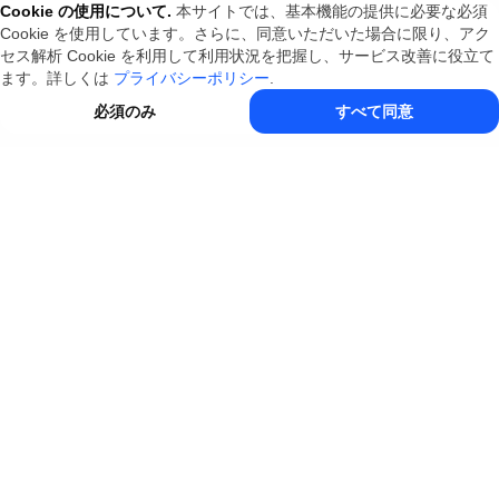
Cookie の使用について
.
本サイトでは、基本機能の提供に必要な必須
Cookie を使用しています。さらに、同意いただいた場合に限り、アク
セス解析 Cookie を利用して利用状況を把握し、サービス改善に役立て
ます。詳しくは
プライバシーポリシー
.
必須のみ
すべて同意
Toolkk
一つひとつを丁寧に磨き上げたオンラインツール。
ツールカテゴリ
Toolkk について
暗号・復号
日常生活
日付・時刻
API
お問い合わせ
金融・会計
健康・医療
ネットワーク
ブログ
プライバシー
計算・換算
開発
オフィス
料金
更新履歴
画像・デザイン
エンタメ
...
ダウンロード
リクエスト
Discord
アプリをダウンロード