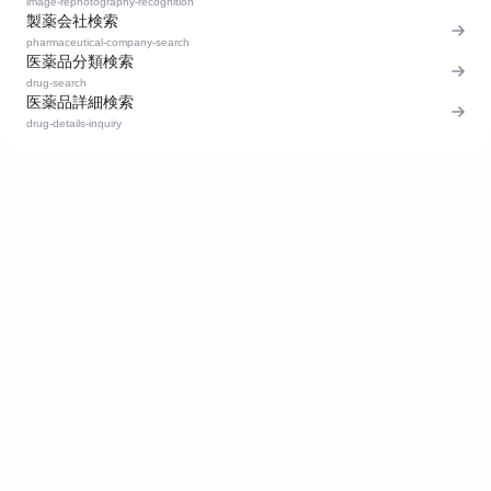
image-rephotography-recognition
製薬会社検索
pharmaceutical-company-search
医薬品分類検索
drug-search
医薬品詳細検索
drug-details-inquiry