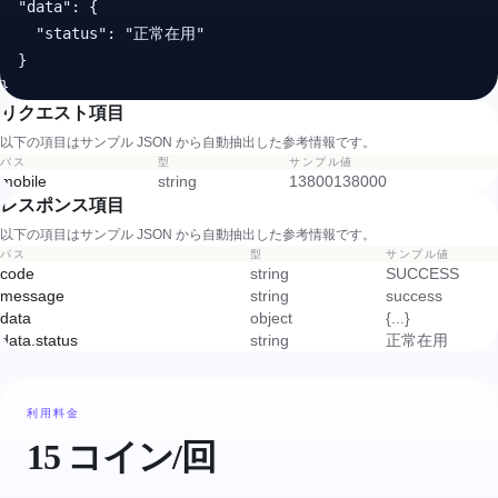
  "data": {

    "status": "正常在用"

  }

}
リクエスト項目
以下の項目はサンプル JSON から自動抽出した参考情報です。
パス
型
サンプル値
mobile
string
13800138000
レスポンス項目
以下の項目はサンプル JSON から自動抽出した参考情報です。
パス
型
サンプル値
code
string
SUCCESS
message
string
success
data
object
{...}
data.status
string
正常在用
利用料金
15 コイン/回