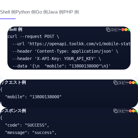
Shell 例
Python 例
Go 例
Java 例
PHP 例
Shell 例
コピー
curl --request POST \

  --url 'https://openapi.toolkk.com/v1/mobile-status-
  --header 'Content-Type: application/json' \

  --header 'X-API-Key: YOUR_API_KEY' \

  --data '{\n  "mobile": "13800138000"\n}'
リクエスト例
コピー
{

  "mobile": "13800138000"

}
レスポンス例
コピー
{

  "code": "SUCCESS",

  "message": "success",
