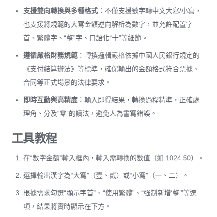
支援雙向轉換與多種格式
：不僅支援數字轉中文大寫/小寫，
也支援將規範的大寫金額逆向解析為數字，並允許配置字
首、繁體字、“整”字、口語化“十”等細節。
遵循嚴格財務規範
：轉換邏輯嚴格依據中國人民銀行規定的
《支付結算辦法》等標準，確保輸出的金額格式符合票據、
合同等正式場景的法律要求。
即時互動與高精度
：輸入即得結果，轉換過程精準，正確處
理角、分及“零”的讀法，避免人為書寫錯誤。
工具教程
在“數字金額”輸入框內，輸入需轉換的數值（如 1024.50）。
選擇輸出漢字為“大寫”（壹、貳）或“小寫”（一、二）。
根據需求勾選“顯示字首”、“使用繁體”、“強制新增‘整’”等選
項，結果將實時顯示在下方。