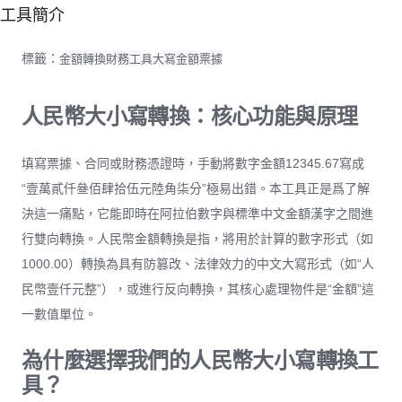
工具簡介
標籤：
金額轉換
財務工具
大寫金額
票據
人民幣大小寫轉換：核心功能與原理
填寫票據、合同或財務憑證時，手動將數字金額12345.67寫成
“壹萬貳仟叄佰肆拾伍元陸角柒分”極易出錯。本工具正是爲了解
決這一痛點，它能即時在阿拉伯數字與標準中文金額漢字之間進
行雙向轉換。人民幣金額轉換是指，將用於計算的數字形式（如
1000.00）轉換為具有防篡改、法律效力的中文大寫形式（如“人
民幣壹仟元整”），或進行反向轉換，其核心處理物件是“金額”這
一數值單位。
為什麼選擇我們的人民幣大小寫轉換工
具？