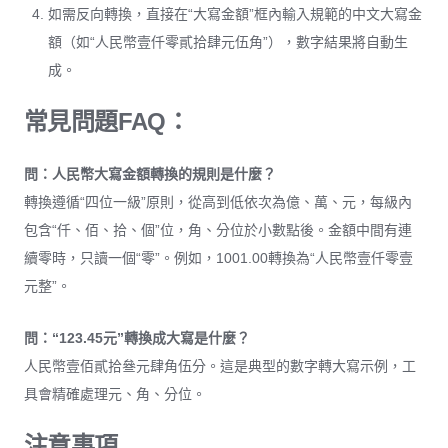
如需反向轉換，直接在“大寫金額”框內輸入規範的中文大寫金
額（如“人民幣壹仟零貳拾肆元伍角”），數字結果將自動生
成。
常見問題FAQ：
問：人民幣大寫金額轉換的規則是什麼？
轉換遵循“四位一級”原則，從高到低依次為億、萬、元，每級內
包含“仟、佰、拾、個”位，角、分位於小數點後。金額中間有連
續零時，只讀一個“零”。例如，1001.00轉換為“人民幣壹仟零壹
元整”。
問：“123.45元”轉換成大寫是什麼？
人民幣壹佰貳拾叄元肆角伍分。這是典型的數字轉大寫示例，工
具會精確處理元、角、分位。
注意事項