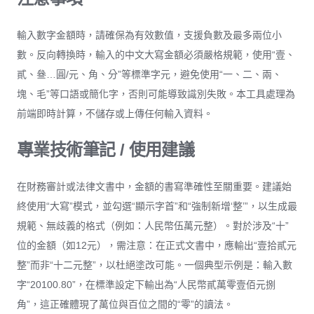
輸入數字金額時，請確保為有效數值，支援負數及最多兩位小
數。反向轉換時，輸入的中文大寫金額必須嚴格規範，使用“壹、
貳、叄…圓/元、角、分”等標準字元，避免使用“一、二、兩、
塊、毛”等口語或簡化字，否則可能導致識別失敗。本工具處理為
前端即時計算，不儲存或上傳任何輸入資料。
專業技術筆記 / 使用建議
在財務審計或法律文書中，金額的書寫準確性至關重要。建議始
終使用“大寫”模式，並勾選“顯示字首”和“強制新增‘整’”，以生成最
規範、無歧義的格式（例如：人民幣伍萬元整）。對於涉及“十”
位的金額（如12元），需注意：在正式文書中，應輸出“壹拾貳元
整”而非“十二元整”，以杜絕塗改可能。一個典型示例是：輸入數
字“20100.80”，在標準設定下輸出為“人民幣貳萬零壹佰元捌
角”，這正確體現了萬位與百位之間的“零”的讀法。