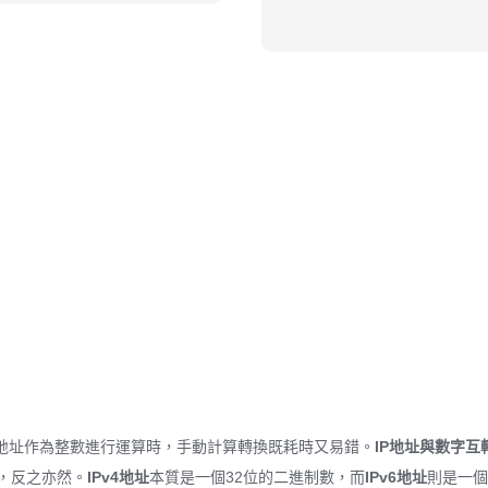
P地址作為整數進行運算時，手動計算轉換既耗時又易錯。
IP地址與數字互
數，反之亦然。
IPv4地址
本質是一個32位的二進制數，而
IPv6地址
則是一個