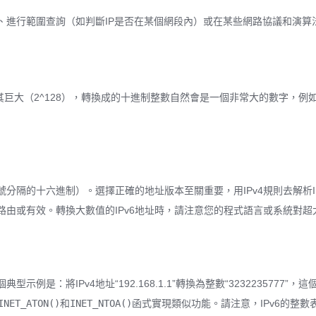
、進行範圍查詢（如判斷IP是否在某個網段內）或在某些網路協議和演算
極其巨大（2^128），轉換成的十進制整數自然會是一個非常大的數字，例
冒號分隔的十六進制）。選擇正確的地址版本至關重要，用IPv4規則去解析I
路由或有效。轉換大數值的IPv6地址時，請注意您的程式語言或系統對
是：將IPv4地址“192.168.1.1”轉換為整數“3232235777”
INET_ATON()
和
INET_NTOA()
函式實現類似功能。請注意，IPv6的整數