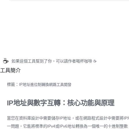
☕
如果這個工具幫到了你，可以請作者喝杯咖啡 ☕
工具簡介
標籤：
IP地址
進位制轉換
網路工具
開發
IP地址與數字互轉：核心功能與原理
當您在資料庫設計中需要儲存IP地址，或在網路程式設計中需要將I
一問題，它能將標準的IPv4或IPv6地址轉換為一個唯一的十進制整