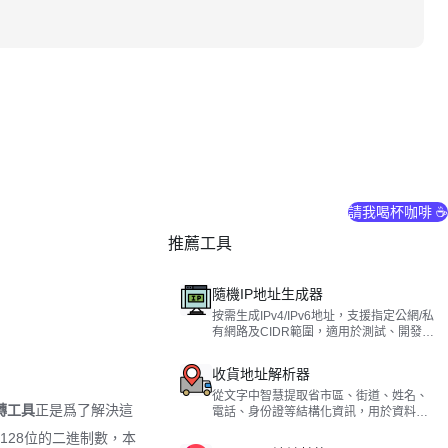
請我喝杯咖啡 ☕
推薦工具
隨機IP地址生成器
按需生成IPv4/IPv6地址，支援指定公網/私
有網路及CIDR範圍，適用於測試、開發與
學習。
收貨地址解析器
從文字中智慧提取省市區、街道、姓名、
轉工具
正是爲了解決這
電話、身份證等結構化資訊，用於資料錄
入與清洗。
128位的二進制數，本