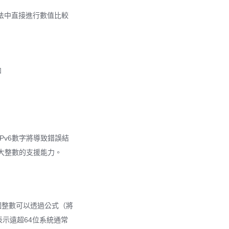
法中直接進行數值比較
如
Pv6數字將導致錯誤結
超大整數的支援能力。
，這個整數可以透過公式（將
表示遠超64位系統通常