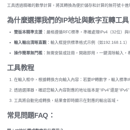
工具透過精確的數學計算，將其轉換為便於儲存和計算的無符號十進
為什麼選擇我們的IP地址與數字互轉工具
雙版本精準支援
：嚴格遵循RFC標準，準確處理IPv4（32位）與
輸入輸出清晰直觀
：輸入框提供標準格式示例（如192.168.1
操作簡單無門檻
：無需安裝或註冊，開啟即用，一鍵清除輸入，
工具教程
在輸入框中，根據轉換方向輸入內容：若要IP轉數字，輸入標準IP地址
透過選擇器，確認您輸入內容對應的地址版本是“IPv4”還是“IPv6
工具將自動完成轉換，結果會即時顯示在對應的輸出區域。
常見問題FAQ：