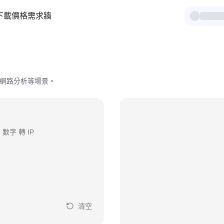
下載
價格
需求牆
、網路分析等場景。
數字 轉 IP
清空