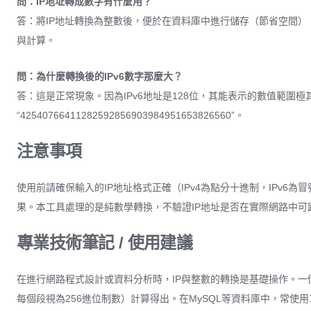
問：IP地址轉成數字有什麼用？
答：將IP地址轉換為整數後，便於在資料庫中進行儲存（節省空間）
與計算。
問：為什麼轉換後的IPv6數字那麼大？
答：這是正常現象。因為IPv6地址是128位，其能表示的數值範圍
“42540766411282592856903984951653826560”。
注意事項
使用前請確保輸入的IP地址格式正確（IPv4為點分十進制，IPv6為
果。本工具處理的是純數學轉換，不驗證IP地址是否在實際網路中可
專業技術筆記 / 使用建議
在進行網路程式設計或資料分析時，IP與整數的轉換是基礎操作。一個典型示例
每個段視為256進位制數）計算得出。在MySQL等資料庫中，常使用