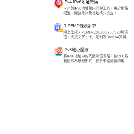
IPv4 IPv6地址轉換
IPv4與IPv6地址雙向互轉工具，用於網路
配置、開發除錯及地址格式檢查。
RIPEMD雜湊計算
線上生成RIPEMD-128/160/256/320雜湊
值，支援文字、十六進制及Base64資料輸
入。
IPv6地址壓縮
將IPv6地址中的冗餘零值省略，按RFC規
範壓縮為最短形式，便於網路配置和地址
管理。