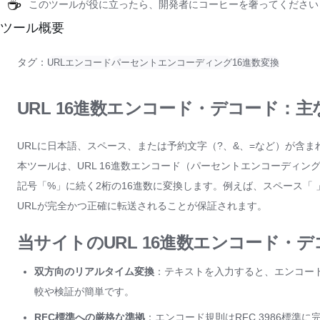
☕
このツールが役に立ったら、開発者にコーヒーを奢ってください
ツール概要
タグ：
URLエンコード
パーセントエンコーディング
16進数
変換
URL 16進数エンコード・デコード：
URLに日本語、スペース、または予約文字（?、&、=など）が含
本ツールは、URL 16進数エンコード（パーセントエンコーディ
記号「%」に続く2桁の16進数に変換します。例えば、スペース「 
URLが完全かつ正確に転送されることが保証されます。
当サイトのURL 16進数エンコード・
双方向のリアルタイム変換
：テキストを入力すると、エンコー
較や検証が簡単です。
RFC標準への厳格な準拠
：エンコード規則はRFC 3986標