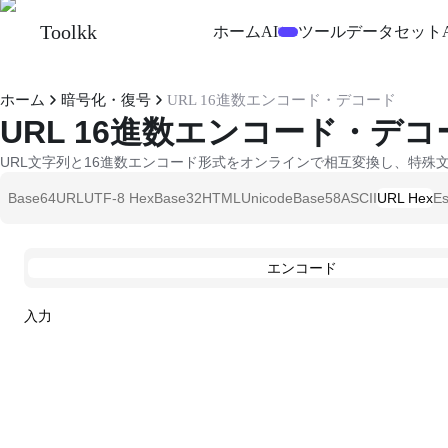
Toolkk
ホーム
AI
ツール
データセット
実験
ホーム
暗号化・復号
URL 16進数エンコード・デコード
URL 16進数エンコード・デコ
URL文字列と16進数エンコード形式をオンラインで相互変換し、特殊
Base64
URL
UTF-8 Hex
Base32
HTML
Unicode
Base58
ASCII
URL Hex
E
エンコード
入力