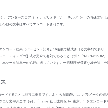
フン（-）、アンダースコア（_）、ピリオド（.）、チルダ（~）の特殊文字
その他の文字はすべてエンコードされます。
エンコード結果はパーセント記号と16進数で構成される文字列であり、H
コーディングの形式が完全で有効であること（例：「%E3%81%82
。本ツールは単一の処理に適しています。一括処理が必要な場合は、分
イス
エンコードすることは非常に重要です。よくある間違いは、パラメータの値
リ文字列全体（例：「name=山田太郎&city=東京」）をエンコー