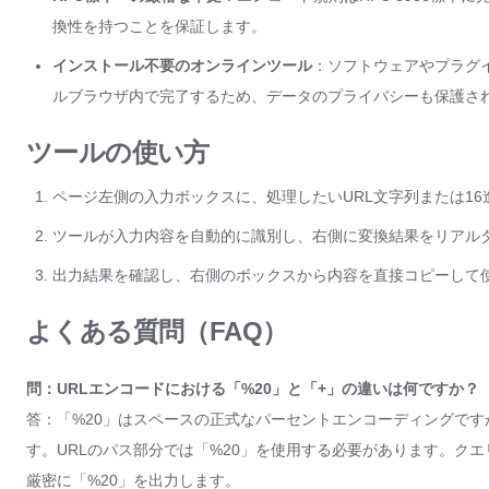
換性を持つことを保証します。
インストール不要のオンラインツール
：ソフトウェアやプラグ
ルブラウザ内で完了するため、データのプライバシーも保護さ
ツールの使い方
ページ左側の入力ボックスに、処理したいURL文字列または1
ツールが入力内容を自動的に識別し、右側に変換結果をリアル
出力結果を確認し、右側のボックスから内容を直接コピーして
よくある質問（FAQ）
問：URLエンコードにおける「%20」と「+」の違いは何ですか？
答：「%20」はスペースの正式なパーセントエンコーディングですが、「+」は
す。URLのパス部分では「%20」を使用する必要があります。ク
厳密に「%20」を出力します。