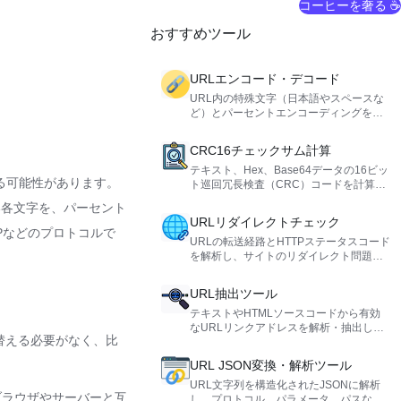
コーヒーを奢る ☕
おすすめツール
URLエンコード・デコード
URL内の特殊文字（日本語やスペースな
ど）とパーセントエンコーディングを相
互に変換し、Web開発やデータ転送にお
ける文字の互換性問題を解決します。
CRC16チェックサム計算
テキスト、Hex、Base64データの16ビッ
る可能性があります。
ト巡回冗長検査（CRC）コードを計算
し、データの完全性を検証するCRC16チ
い各文字を、パーセント
ェックサムツール。
URLリダイレクトチェック
Pなどのプロトコルで
URLの転送経路とHTTPステータスコード
を解析し、サイトのリダイレクト問題を
診断してSEO対策をサポートします。
URL抽出ツール
テキストやHTMLソースコードから有効
なURLリンクアドレスを解析・抽出し、
替える必要がなく、比
複数のプロトコルに対応します。
URL JSON変換・解析ツール
URL文字列を構造化されたJSONに解析
ブラウザやサーバーと互
し、プロトコル、パラメータ、パスなど