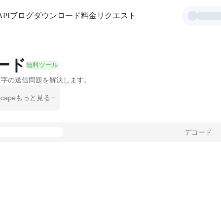
API
ブログ
ダウンロード
料金
リクエスト
ード
無料ツール
文字の送信問題を解決します。
scape
もっと見る
デコード