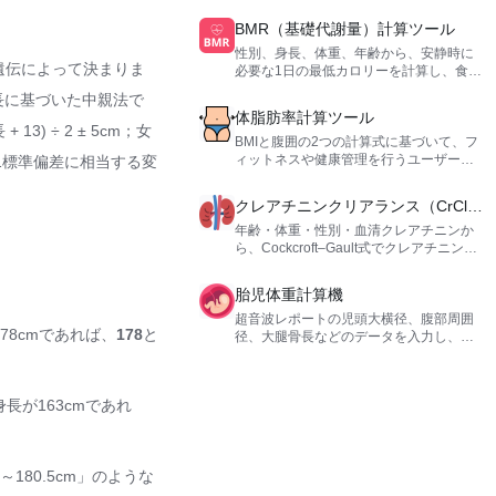
の健康管理に最適です。
BMR（基礎代謝量）計算ツール
性別、身長、体重、年齢から、安静時に
は遺伝によって決まりま
必要な1日の最低カロリーを計算し、食事
やフィットネス計画の科学的な基準を提
長に基づいた中親法で
供します。
体脂肪率計算ツール
 ÷ 2 ± 5cm；女
BMIと腹囲の2つの計算式に基づいて、フ
ィットネスや健康管理を行うユーザー向
は約1標準偏差に相当する変
けに体脂肪率を計算し、体組成分析の参
考情報を提供します。
クレアチニンクリアランス（CrCl）
計算ツール
年齢・体重・性別・血清クレアチニンか
ら、Cockcroft–Gault式でクレアチニンク
リアランス（CrCl）を推算します。
胎児体重計算機
超音波レポートの児頭大横径、腹部周囲
8cmであれば、
178
と
径、大腿骨長などのデータを入力し、
Hadlockなどの公式を使用して胎児体重
を迅速に推定し、妊娠期間の評価参考を
提供します。
が163cmであれ
80.5cm」のような