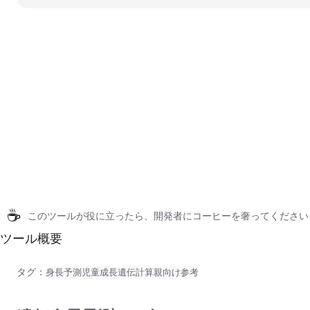
☕
このツールが役に立ったら、開発者にコーヒーを奢ってください
ツール概要
タグ：
身長予測
児童成長
遺伝計算
親向け参考