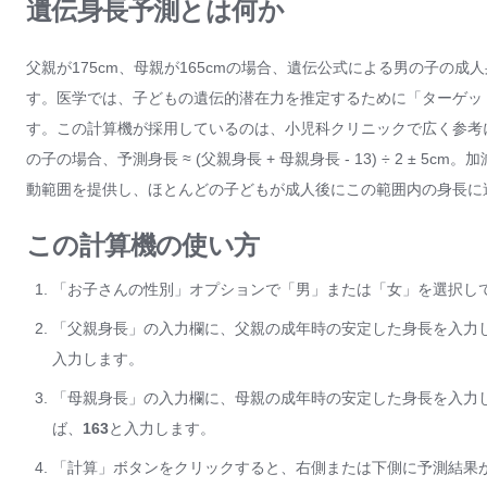
遺伝身長予測とは何か
父親が175cm、母親が165cmの場合、遺伝公式による男の子の成人
す。医学では、子どもの遺伝的潜在力を推定するために「ターゲッ
す。この計算機が採用しているのは、小児科クリニックで広く参考にされてい
の子の場合、予測身長 ≈ (父親身長 + 母親身長 - 13) ÷ 2 ±
動範囲を提供し、ほとんどの子どもが成人後にこの範囲内の身長に
この計算機の使い方
「お子さんの性別」オプションで「男」または「女」を選択し
「父親身長」の入力欄に、父親の成年時の安定した身長を入力し
入力します。
「母親身長」の入力欄に、母親の成年時の安定した身長を入力し
ば、
163
と入力します。
「計算」ボタンをクリックすると、右側または下側に予測結果が即