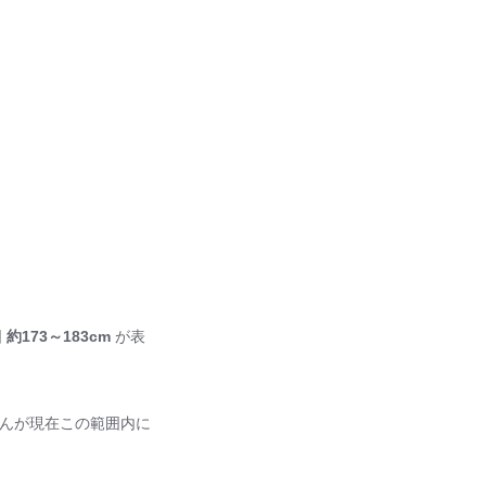
囲
約173～183cm
が表
さんが現在この範囲内に