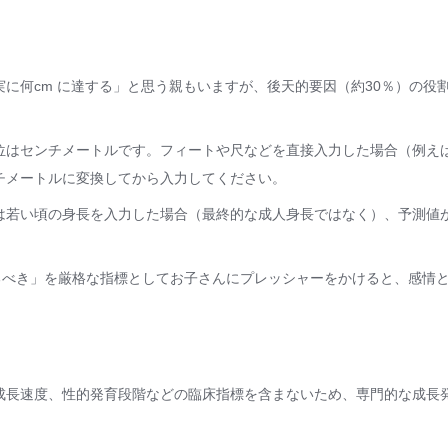
に何cm に達する」と思う親もいますが、後天的要因（約30％）の役
位はセンチメートルです。フィートや尺などを直接入力した場合（例えば
チメートルに変換してから入力してください。
は若い頃の身長を入力した場合（最終的な成人身長ではなく）、予測値
するべき」を厳格な指標としてお子さんにプレッシャーをかけると、感情
成長速度、性的発育段階などの臨床指標を含まないため、専門的な成長