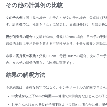
その他の計算例の比較
女の子の例：
同じ親の場合、お子さんが女の子の場合、公式は (178 + 165 
す。計算機では、性別を「女」に変更し、父親身長178、母親身長
親が低身長の場合：
父親160cm、母親150cmの場合、男の子の予測中央値は
遺伝的上限は平均身長を超える可能性があり、十分な栄養と運動に
非常に高身長の家族：
父親195cm、母親180cmの場合、女の子の予測中央
合、女の子の遺伝的潜在力も同様に顕著です。
結果の解釈方法
予測結果は、正確な数字ではなく、センチメートルの範囲で与えら
中央値から上下5cmの範囲
——健康で栄養良好なほとんどの子
お子さんの現在の身長が予測下限より長期的に明らかに低い場合